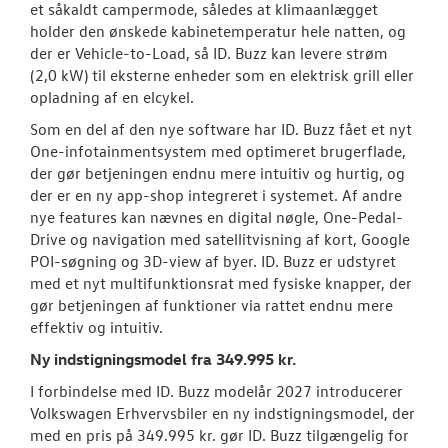
et såkaldt campermode, således at klimaanlægget
holder den ønskede kabinetemperatur hele natten, og
der er Vehicle-to-Load, så ID. Buzz kan levere strøm
(2,0 kW) til eksterne enheder som en elektrisk grill eller
opladning af en elcykel.
Som en del af den nye software har ID. Buzz fået et nyt
One-infotainmentsystem med optimeret brugerflade,
der gør betjeningen endnu mere intuitiv og hurtig, og
der er en ny app-shop integreret i systemet. Af andre
nye features kan nævnes en digital nøgle, One-Pedal-
Drive og navigation med satellitvisning af kort, Google
POI-søgning og 3D-view af byer. ID. Buzz er udstyret
med et nyt multifunktionsrat med fysiske knapper, der
gør betjeningen af funktioner via rattet endnu mere
effektiv og intuitiv.
Ny indstigningsmodel fra 349.995 kr.
I forbindelse med ID. Buzz modelår 2027 introducerer
Volkswagen Erhvervsbiler en ny indstigningsmodel, der
med en pris på 349.995 kr. gør ID. Buzz tilgængelig for