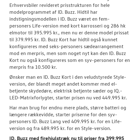
Erhvervsbiler revideret prisstrukturen for hele
modelprogrammet af ID. Buzz. Hidtil har
indstigningsmodellen i ID. Buzz været en fem-
personers Life-version med kort karrosseri og 286 hk
elmotor til 395.995 kr., men nu er denne model prissat
til 379.995 kr. ID. Buzz Kort har hidtil også kunnet
konfigureres med seks-personers sædearrangement
mod en merpris, men som noget nyt kan den ID. Buzz
Kort nu også konfigureres som en syv-personers for en
merpris fra 10.500 kr.
Ønsker man en ID. Buzz Kort i den veludstyrede Style-
version, der blandt meget andet kommer med el-
betjente skydedøre, elektrisk betjente sæder og IQ.-
LED-Matrixforlygter, starter prisen nu ved 449.995 kr.
Har man brug for endnu mere plads, større batteri og
længere rækkevidde, starter priserne for den syv-
personers ID. Buzz Lang ved 409.995 kr. for en Life-
version og fra 489.995 kr. for en Style-version.
ID. Buzz med firehjulstræk nu til priser fra 399.995