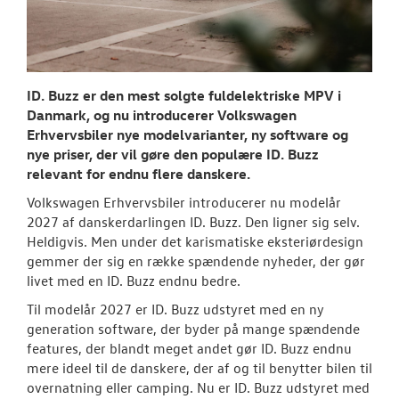
Tilmeld dig V
Danmarks nyh
Aktuelt
ID. Buzz er den mest solgte fuldelektriske MPV i
TILBEHØR
Danmark, og nu introducerer Volkswagen
Erhvervsbiler nye modelvarianter, ny software og
OM OS
nye priser, der vil gøre den populære ID. Buzz
relevant for endnu flere danskere.
RESERVEDELE
Volkswagen Erhvervsbiler introducerer nu modelår
2027 af danskerdarlingen ID. Buzz. Den ligner sig selv.
Heldigvis. Men under det karismatiske eksteriørdesign
JOB OG KARRI
gemmer der sig en række spændende nyheder, der gør
livet med en ID. Buzz endnu bedre.
Til modelår 2027 er ID. Buzz udstyret med en ny
generation software, der byder på mange spændende
features, der blandt meget andet gør ID. Buzz endnu
mere ideel til de danskere, der af og til benytter bilen til
overnatning eller camping. Nu er ID. Buzz udstyret med