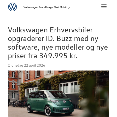
Volkswagen
Toggle
Volkswagen Svendborg - Next Mobility
naviga
FORSIDE
Volkswagen Erhvervsbiler
NYE PERSONBI
opgraderer ID. Buzz med ny
software, nye modeller og nye
NYE VAREBILER
priser fra 349.995 kr.
BRUGTE BILER
onsdag 22 april 2026
VÆRKSTED
SKADESCENTER
NYHEDER