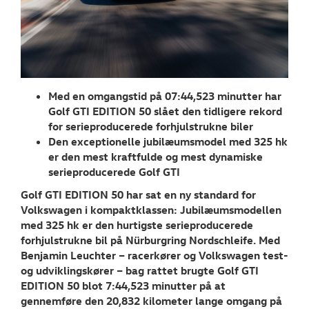
Tilmeld dig V
Danmarks nyh
Aktuelt
TILBEHØR
Med en omgangstid på 07:44,523 minutter har
Golf GTI EDITION 50 slået den tidligere rekord
OM OS
for serieproducerede forhjulstrukne biler
Den exceptionelle jubilæumsmodel med 325 hk
RESERVEDELE
er den mest kraftfulde og mest dynamiske
serieproducerede Golf GTI
JOB OG KARRI
Golf GTI EDITION 50 har sat en ny standard for
Volkswagen i kompaktklassen: Jubilæumsmodellen
med 325 hk er den hurtigste serieproducerede
forhjulstrukne bil på Nürburgring Nordschleife. Med
Benjamin Leuchter – racerkører og Volkswagen test-
og udviklingskører – bag rattet brugte Golf GTI
EDITION 50 blot 7:44,523 minutter på at
gennemføre den 20,832 kilometer lange omgang på