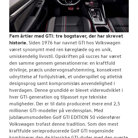
Fem årtier med GTI: tre bogstaver, der har skrevet
historie.
Siden 1976 har navnet GTI hos Volkswagen
været synonymt med ren køreglæde og en unik,
umiskendelig livsstil. Opskriften på succes har været
den samme gennem generationerne: en kraftfuld
drivlinje, præcis undervognsafstemning, konsekvent
udnyttelse af forhjulstræk, et underspillet og atletisk
designsprog samt kompromisløs anvendelighed i
hverdagen. Denne grundidé er blevet videreudviklet i
hver GTI-generation og tilpasset nye tekniske
muligheder. Der er til dato produceret mere end 2,5
millioner GTI-modeller på verdensplan. Med
jubilæumsmodellen Golf GTI EDITION 50 viderefører
Volkswagen trofast denne tradition. Som den mest
kraftfulde serieproducerede Golf GTI nogensinde
kombinerer den de klassiske GTI-dyder med den nyeste