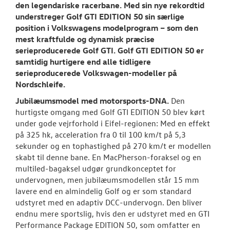
den legendariske racerbane. Med sin nye rekordtid
understreger Golf GTI EDITION 50 sin særlige
position i Volkswagens modelprogram – som den
mest kraftfulde og dynamisk præcise
serieproducerede Golf GTI. Golf GTI EDITION 50 er
samtidig hurtigere end alle tidligere
serieproducerede Volkswagen-modeller på
Nordschleife.
Jubilæumsmodel med motorsports-DNA.
Den
hurtigste omgang med Golf GTI EDITION 50 blev kørt
under gode vejrforhold i Eifel-regionen: Med en effekt
på 325 hk, acceleration fra 0 til 100 km/t på 5,3
sekunder og en tophastighed på 270 km/t er modellen
skabt til denne bane. En MacPherson-foraksel og en
multiled-bagaksel udgør grundkonceptet for
undervognen, men jubilæumsmodellen står 15 mm
lavere end en almindelig Golf og er som standard
udstyret med en adaptiv DCC-undervogn. Den bliver
endnu mere sportslig, hvis den er udstyret med en GTI
Performance Package EDITION 50, som omfatter en