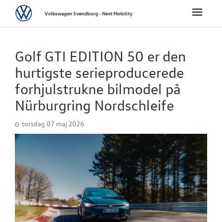
Volkswagen
Toggle
Volkswagen Svendborg - Next Mobility
naviga
FORSIDE
Golf GTI EDITION 50 er den
NYE PERSONBI
hurtigste serieproducerede
forhjulstrukne bilmodel på
NYE VAREBILER
Nürburgring Nordschleife
BRUGTE BILER
torsdag 07 maj 2026
VÆRKSTED
SKADESCENTER
NYHEDER