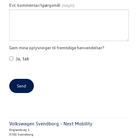
Evt. kommentar/spørgsmål
NYE VAREBILER
BRUGTE BILER
VÆRKSTED
Gem mine oplysninger til fremtidige henvendelser?
Ja, tak
SKADESCENTER
NYHEDER
TILBEHØR
OM OS
Volkswagen Svendborg - Next Mobility
RESERVEDELE
Englandsvej 1
5700 Svendborg