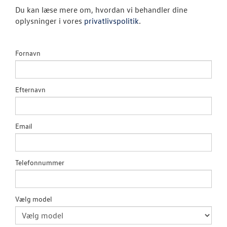
Du kan læse mere om, hvordan vi behandler dine
oplysninger i vores
privatlivspolitik
.
ID.3 Neo
ID.4
Fornavn
ID. Polo
ID.5
Efternavn
Book en salgs
Email
ID. Buzz
ID.7 og ID.7 T
Telefonnummer
Book en salgs
Vælg model
Den nye Tigua
Garanti