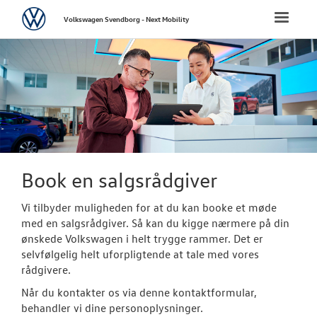
Volkswagen
Toggle
Volkswagen Svendborg - Next Mobility
naviga
FORSIDE
NYE PERSONBI
Bestil prøvetu
Modeller
Book en salgsrådgiver
Elektrisk Volks
Vi tilbyder muligheden for at du kan booke et møde
med en salgsrådgiver. Så kan du kigge nærmere på din
Aktuelle kam
ønskede Volkswagen i helt trygge rammer. Det er
selvfølgelig helt uforpligtende at tale med vores
Pendlerleasin
rådgivere.
ID. Cross
Når du kontakter os via denne kontaktformular,
behandler vi dine personoplysninger.
T-Roc