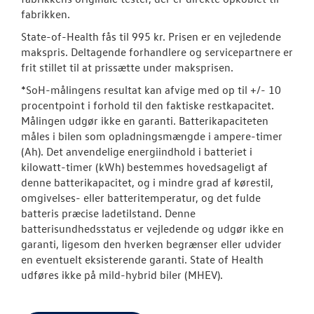
fabrikken.
State-of-Health fås til 995 kr. Prisen er en vejledende
makspris. Deltagende forhandlere og servicepartnere er
frit stillet til at prissætte under maksprisen.
*SoH-målingens resultat kan afvige med op til +/- 10
procentpoint i forhold til den faktiske restkapacitet.
Målingen udgør ikke en garanti. Batterikapaciteten
måles i bilen som opladningsmængde i ampere-timer
(Ah). Det anvendelige energiindhold i batteriet i
kilowatt-timer (kWh) bestemmes hovedsageligt af
denne batterikapacitet, og i mindre grad af kørestil,
omgivelses- eller batteritemperatur, og det fulde
batteris præcise ladetilstand. Denne
batterisundhedsstatus er vejledende og udgør ikke en
garanti, ligesom den hverken begrænser eller udvider
en eventuelt eksisterende garanti. State of Health
udføres ikke på mild-hybrid biler (MHEV).