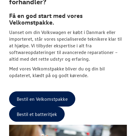
forhandler?
Bestil tid på 
Få en god start med vores
Velkomstpakke.
VW Connect
Uanset om din
Volkswagen
er købt i Danmark eller
MinVolkswage
importeret, står vores specialiserede teknikere klar til
at hjælpe. Vi tilbyder ekspertise i alt fra
Hjulskifte Erh
softwareopdateringer til avancerede reparationer –
altid med det rette udstyr og erfaring.
Service Cam
Med vores Velkomstpakke bliver du og din bil
Serviceabonn
opdateret, klædt på og godt kørende.
Volkswagen Er
Service 5+
Bestil en Velkomstpakke
Velkomstpakke 
Bestil et batteritjek
Autoriseret V
Brugtbilsattes