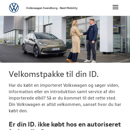
Volkswagen
Toggle
Volkswagen Svendborg - Next Mobility
naviga
FORSIDE
NYE PERSONBI
NYE VAREBILER
BRUGTE BILER
Velkomstpakke til din ID.
Har du købt en importeret
Volkswagen
og søger viden,
VÆRKSTED
information eller en introduktion samt service af din
importerede elbil? Så er du kommet til det rette sted.
Koncepter og 
Din
Volkswagen
er altid velkommen, uanset hvor du har
købt den.
Hjulskifte
Er din ID. ikke købt hos en autoriseret
Softwareopda