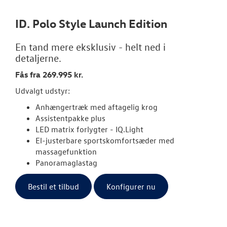
JOB OG KARRI
ID. Polo Style Launch Edition
En tand mere eksklusiv - helt ned i
detaljerne.
Fås fra 269.995 kr.
Udvalgt udstyr:
Anhængertræk med aftagelig krog
Assistentpakke plus
LED matrix forlygter - IQ.Light
El-justerbare sportskomfortsæder med
massagefunktion
Panoramaglastag
Bestil et tilbud
Konfigurer nu