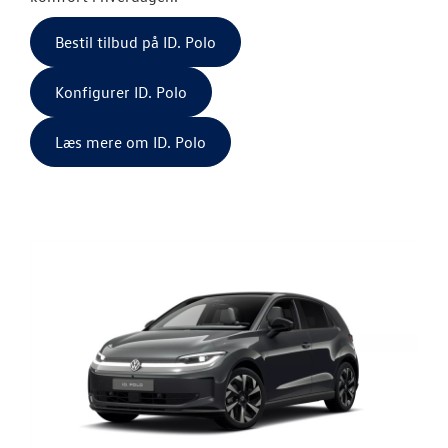
NYE VAREBILER
Bestil tilbud på ID. Polo
Konfigurer ID. Polo
BRUGTE BILER
Læs mere om ID. Polo
VÆRKSTED
SKADESCENTER
NYHEDER
TILBEHØR
OM OS
RESERVEDELE