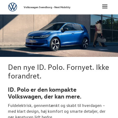
Volkswagen
Toggle
Volkswagen Svendborg - Next Mobility
naviga
FORSIDE
NYE PERSONBI
Bestil prøvetu
Modeller
Den nye ID. Polo. Fornyet. Ikke
Elektrisk Volks
forandret.
Aktuelle kam
ID. Polo er den kompakte
Pendlerleasin
Volkswagen, der kan mere.
Fuldelektrisk, gennemtænkt og skabt til hverdagen –
ID. Cross
med klart design, høj komfort og smarte detaljer, der
gør køreturen lidt bedre.
T-Roc