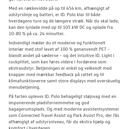
Med en rækkevidde på op til 454 km, afhængigt af
ID.3 Neo
udstyrslinje og batteri, er ID. Polo klar til både
hverdagens ture og de længere stræk. Når du skal lade,
ID.4
kan den lynlade med op til 105 kW DC og oplade fra
10-80 % på ca. 24 minutter.
ID. Polo
Indvendigt møder du et moderne og funktionelt
interiør med stof lavet af 100 % genanvendt PET –
ID.5
blandt andet på sæderne – og det intuitive ID. Light i
cockpittet, som kan føres videre i fordørene som
Book en salgs
ekstraudstyr. Betjeningen er enkel og velkendt med
knapper med mærkbar feedback på rattet og til
ID. Buzz
klimafunktionerne samt store displays med overskuelig
menubetjening.
ID.7 og ID.7 T
På farten opleves ID. Polo behageligt støjsvag med en
Book en salgs
imponerende pladsfornemmelse og god
bagagerumsplads. Og med moderne assistentsystemer
Den nye Tigua
som Connected Travel Assist og Park Assist Pro, der fås
afhængigt af udstyrsniveau, får du ekstra hjælp og
Garanti
komfort i hverdagen.