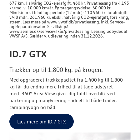
677 km. Halvårlig CO2-ejerafgift: 460 kr. Privatleasing fra 4.195
JOB OG KARRI
kr./md. v. 10.000 km/år. Førstegangsydelse: 60.000 kr.
Mindstepris i bindingsperiode (12 mdr.): 110.940 kr. Totaludgift
v/48 mdr.: 261.960 kr. ekskl. halvårlig CO2-ejerafgift, forsikring,
strøm. Læs mere på www.vwsf.dk/privatleasing. Inkl. Service-
og Reparationsabn. Se vilkår på
www.semler.dk/servicevilkår/privatleasing. Leasing udbydes af
VWSF A/S. Gælder v. udlevering inden 31.12.2026.
ID.7 GTX
Trækker op til 1.800 kg. på krogen.
Med opgraderet trækkapacitet fra
1.400 kg til 1.800
kg
får du endnu mere frihed til at tage udstyret
med.
360° Area View
giver dig fuldt overblik ved
parkering og manøvrering – ideelt til både trailer,
campingvogn og båd.
Læs mere om ID.7 GTX