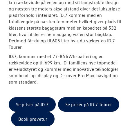
km rækkevidde på vejen og med sit langstrakte design
og næsten tre meters akselafstand giver det luksuriøse
ID.3 Neo
pladsforhold i interiøret. ID.7 kommer med en
totallængde på næsten fem meter hvilket giver plads til
ID.4
klassens største bagagerum med en kapacitet på 532
liter, hvortil der er nem adgang via en stor bagklap.
ID. Polo
Derimod får du op til 605 liter hvis du vælger en ID.7
Tourer.
ID.5
ID.7, kommer med et 77-86 kWh-batteri og en
rækkevidde op til 699 km. ID. familiens nye topmodel
Book en salgs
er veludstyret og kommer med innovative teknologier
som head-up-display og Discover Pro Max-navigation
ID. Buzz
som standard.
ID.7 og ID.7 T
Book en salgs
Se priser på ID.7
Se priser på ID.7 Tourer
Den nye Tigua
Book prøvetur
Garanti