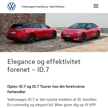
Volkswagen
Toggle
Volkswagen Svendborg - Next Mobility
naviga
FORSIDE
NYE PERSONBI
Bestil prøvetu
Modeller
Elegance og effektivitet
Elektrisk Volks
forenet – ID.7
Aktuelle kam
Oplev ID.7 og ID.7 Tourer hos din foretrukne
Pendlerleasin
forhandler
ID. Cross
Volkswagen ID.7 er det nyeste medlem af ID. familien.
En rummelig og elegant bil. Bilen giver dig op til 699
T-Roc