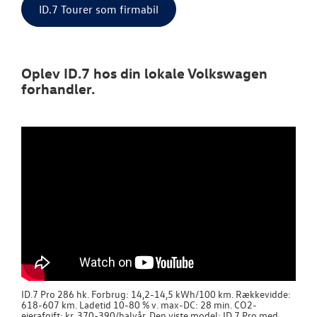
ID.7 Tourer som firmabil
Oplev ID.7 hos din lokale Volkswagen
forhandler.
ID.7 Pro 286 hk. Forbrug: 14,2-14,5 kWh/100 km. Rækkevidde:
618-607 km. Ladetid 10-80 % v. max-DC: 28 min. CO2-
ejerafgift: kr. 370-390/halvår. Den viste model: ID.7 Pro med