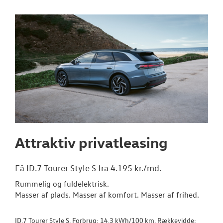
NYE VAREBILER
BRUGTE BILER
VÆRKSTED
SKADESCENTER
NYHEDER
Attraktiv privatleasing
TILBEHØR
Få ID.7 Tourer Style S fra 4.195 kr./md.
OM OS
Rummelig og fuldelektrisk.
Masser af plads. Masser af komfort. Masser af frihed.
RESERVEDELE
ID.7 Tourer Style S. Forbrug: 14,3 kWh/100 km. Rækkevidde: