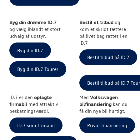
Byg din drømme ID.7
Bestil et tilbud
og
og vælg iblandt et stort
kom et skridt tættere
udvalg af udstyr.
på livet bag rattet i en
ID.7
Byg din ID.7
Bestil tilbud på ID.7
Byg din ID.7 Tourer
Bestil tilbud på ID.7 Tou
ID.7 er den
oplagte
Med
Volkswagen
firmabil
med attraktiv
bilfinansiering
kan du
beskatningsværdi.
få din nye bil hurtigt.
ID.7 som firmabil
Privat finansiering