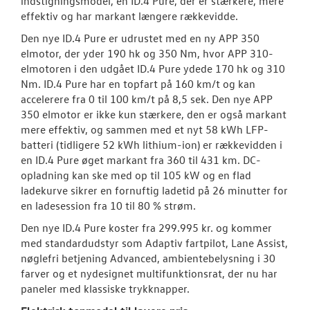
indstigningsmodel, en ID.4 Pure, der er stærkere, mere
effektiv og har markant længere rækkevidde.
Den nye ID.4 Pure er udrustet med en ny APP 350
elmotor, der yder 190 hk og 350 Nm, hvor APP 310-
elmotoren i den udgået ID.4 Pure ydede 170 hk og 310
Nm. ID.4 Pure har en topfart på 160 km/t og kan
accelerere fra 0 til 100 km/t på 8,5 sek. Den nye APP
350 elmotor er ikke kun stærkere, den er også markant
mere effektiv, og sammen med et nyt 58 kWh LFP-
batteri (tidligere 52 kWh lithium-ion) er rækkevidden i
en ID.4 Pure øget markant fra 360 til 431 km. DC-
opladning kan ske med op til 105 kW og en flad
ladekurve sikrer en fornuftig ladetid på 26 minutter for
en ladesession fra 10 til 80 % strøm.
Den nye ID.4 Pure koster fra 299.995 kr. og kommer
med standardudstyr som Adaptiv fartpilot, Lane Assist,
nøglefri betjening Advanced, ambientebelysning i 30
farver og et nydesignet multifunktionsrat, der nu har
paneler med klassiske trykknapper.