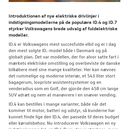
Tilmeld dig V
Danmarks nyh
Introduktionen af nye elektriske drivlinjer i
Aktuelt
indstigningsmodellerne på de populære ID.4 og ID.7
styrker Volkswagens brede udvalg af fuldelektriske
TILBEHØR
modeller.
ID.4 er Volkswagens mest succesfulde elbil og er i dag
OM OS
den mest solgte ID.-model både i Danmark og på
globalt plan. Det var modellen, der for alvor satte fart i
mærkets elektriske omstilling og overbeviste de danske
RESERVEDELE
bilkøbere med sine mange kvaliteter. Her kan nævnes
det rummelige og moderne interiør, et 543 liter stort
JOB OG KARRI
bagagerum, lovpriste assistentsystemer og en
venderadius som en Golf, der gjorde den 458 cm lange
SUV adræt og nem at manøvrere i en snæver vending.
ID.4 kan bestilles i mange varianter, både når det
kommer til motor, batteri og udstyr, så kunderne har
kunnet finde lige den ID.4, der passede til deres budget
eller kørselsbehov. Nu introducerer Volkswagen en ny