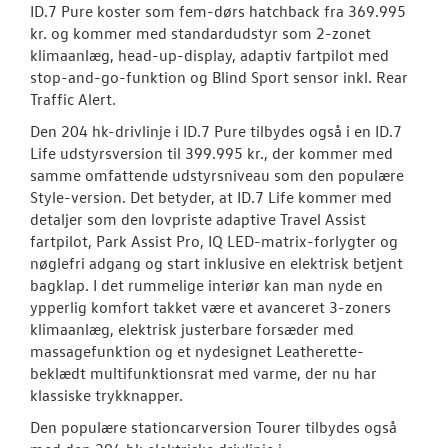
ID.7 Pure koster som fem-dørs hatchback fra 369.995
kr. og kommer med standardudstyr som 2-zonet
klimaanlæg, head-up-display, adaptiv fartpilot med
stop-and-go-funktion og Blind Sport sensor inkl. Rear
Traffic Alert.
Den 204 hk-drivlinje i ID.7 Pure tilbydes også i en ID.7
Life udstyrsversion til 399.995 kr., der kommer med
samme omfattende udstyrsniveau som den populære
Style-version. Det betyder, at ID.7 Life kommer med
detaljer som den lovpriste adaptive Travel Assist
fartpilot, Park Assist Pro, IQ LED-matrix-forlygter og
nøglefri adgang og start inklusive en elektrisk betjent
bagklap. I det rummelige interiør kan man nyde en
ypperlig komfort takket være et avanceret 3-zoners
klimaanlæg, elektrisk justerbare forsæder med
massagefunktion og et nydesignet Leatherette-
beklædt multifunktionsrat med varme, der nu har
klassiske trykknapper.
Den populære stationcarversion Tourer tilbydes også