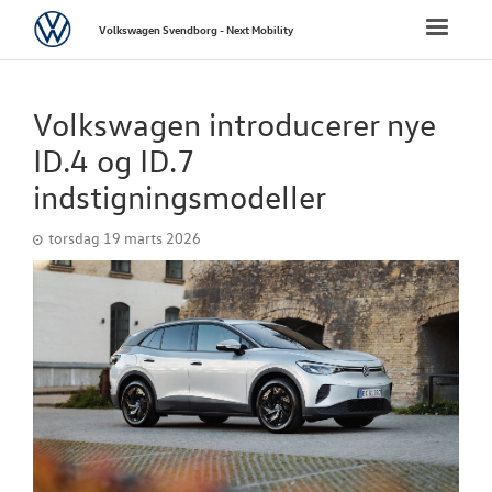
Volkswagen
Toggle
Volkswagen Svendborg - Next Mobility
naviga
FORSIDE
Volkswagen introducerer nye
NYE PERSONBI
ID.4 og ID.7
indstigningsmodeller
NYE VAREBILER
torsdag 19 marts 2026
BRUGTE BILER
VÆRKSTED
SKADESCENTER
NYHEDER