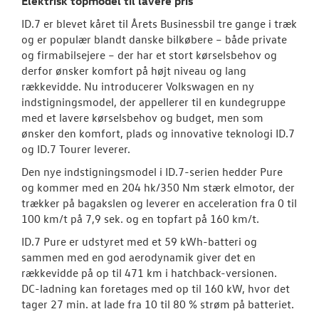
Elektrisk topmodel til lavere pris
ID.7 er blevet kåret til Årets Businessbil tre gange i træk
og er populær blandt danske bilkøbere – både private
og firmabilsejere – der har et stort kørselsbehov og
derfor ønsker komfort på højt niveau og lang
rækkevidde. Nu introducerer Volkswagen en ny
indstigningsmodel, der appellerer til en kundegruppe
med et lavere kørselsbehov og budget, men som
ønsker den komfort, plads og innovative teknologi ID.7
og ID.7 Tourer leverer.
Den nye indstigningsmodel i ID.7-serien hedder Pure
og kommer med en 204 hk/350 Nm stærk elmotor, der
trækker på bagakslen og leverer en acceleration fra 0 til
100 km/t på 7,9 sek. og en topfart på 160 km/t.
ID.7 Pure er udstyret med et 59 kWh-batteri og
sammen med en god aerodynamik giver det en
rækkevidde på op til 471 km i hatchback-versionen.
DC-ladning kan foretages med op til 160 kW, hvor det
tager 27 min. at lade fra 10 til 80 % strøm på batteriet.