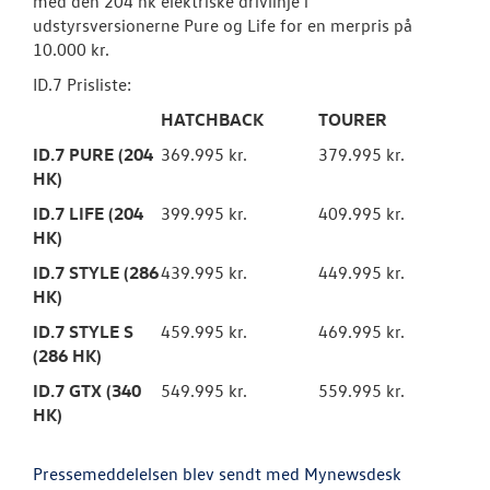
med den 204 hk elektriske drivlinje i
udstyrsversionerne Pure og Life for en merpris på
10.000 kr.
ID.7 Prisliste:
HATCHBACK
TOURER
ID.7 PURE (204
369.995 kr.
379.995 kr.
HK)
ID.7 LIFE (204
399.995 kr.
409.995 kr.
HK)
ID.7 STYLE (286
439.995 kr.
449.995 kr.
HK)
ID.7 STYLE S
459.995 kr.
469.995 kr.
(286 HK)
ID.7 GTX (340
549.995 kr.
559.995 kr.
HK)
Pressemeddelelsen blev sendt med Mynewsdesk