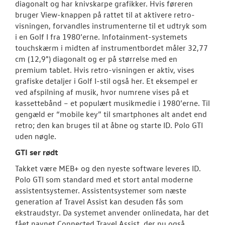
diagonalt og har knivskarpe grafikker. Hvis føreren
bruger View-knappen på rattet til at aktivere retro-
visningen, forvandles instrumenterne til et udtryk som
i en Golf I fra 1980’erne. Infotainment-systemets
touchskærm i midten af instrumentbordet måler 32,77
cm (12,9") diagonalt og er på størrelse med en
premium tablet. Hvis retro-visningen er aktiv, vises
grafiske detaljer i Golf I-stil også her. Et eksempel er
ved afspilning af musik, hvor numrene vises på et
kassettebånd – et populært musikmedie i 1980’erne. Til
gengæld er “mobile key” til smartphones alt andet end
retro; den kan bruges til at åbne og starte ID. Polo GTI
uden nøgle.
GTI ser rødt
Takket være MEB+ og den nyeste software leveres ID.
Polo GTI som standard med et stort antal moderne
assistentsystemer. Assistentsystemer som næste
generation af Travel Assist kan desuden fås som
ekstraudstyr. Da systemet anvender onlinedata, har det
fået navnet Connected Travel Assist, der nu også