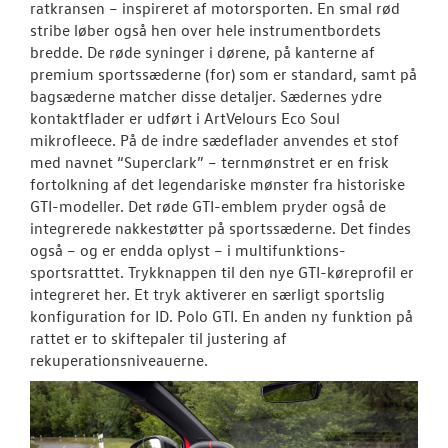
ratkransen – inspireret af motorsporten. En smal rød
stribe løber også hen over hele instrumentbordets
bredde. De røde syninger i dørene, på kanterne af
premium sportssæderne (for) som er standard, samt på
bagsæderne matcher disse detaljer. Sædernes ydre
kontaktflader er udført i ArtVelours Eco Soul
mikrofleece. På de indre sædeflader anvendes et stof
med navnet “Superclark” – ternmønstret er en frisk
fortolkning af det legendariske mønster fra historiske
GTI-modeller. Det røde GTI-emblem pryder også de
integrerede nakkestøtter på sportssæderne. Det findes
også – og er endda oplyst – i multifunktions-
sportsratttet. Trykknappen til den nye GTI-køreprofil er
integreret her. Et tryk aktiverer en særligt sportslig
konfiguration for ID. Polo GTI. En anden ny funktion på
rattet er to skiftepaler til justering af
rekuperationsniveauerne.