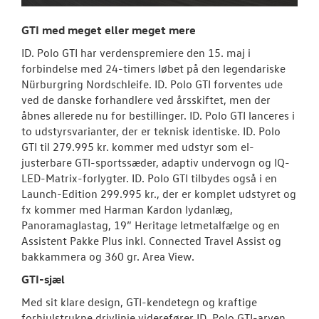
GTI med meget eller meget mere
ID. Polo GTI har verdenspremiere den 15. maj i
forbindelse med 24-timers løbet på den legendariske
Nürburgring Nordschleife. ID. Polo GTI forventes ude
ved de danske forhandlere ved årsskiftet, men der
åbnes allerede nu for bestillinger. ID. Polo GTI lanceres i
to udstyrsvarianter, der er teknisk identiske. ID. Polo
GTI til 279.995 kr. kommer med udstyr som el-
justerbare GTI-sportssæder, adaptiv undervogn og IQ-
LED-Matrix-forlygter. ID. Polo GTI tilbydes også i en
Launch-Edition 299.995 kr., der er komplet udstyret og
fx kommer med Harman Kardon lydanlæg,
Panoramaglastag, 19” Heritage letmetalfælge og en
Assistent Pakke Plus inkl. Connected Travel Assist og
bakkammera og 360 gr. Area View.
GTI-sjæl
Med sit klare design, GTI-kendetegn og kraftige
forhjulstrukne drivlinje viderefører ID. Polo GTI-arven