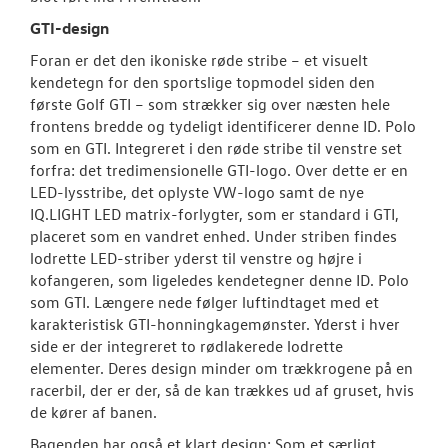
GTI-design
Foran er det den ikoniske røde stribe – et visuelt
kendetegn for den sportslige topmodel siden den
første Golf GTI – som strækker sig over næsten hele
frontens bredde og tydeligt identificerer denne ID. Polo
som en GTI. Integreret i den røde stribe til venstre set
forfra: det tredimensionelle GTI-logo. Over dette er en
LED-lysstribe, det oplyste VW-logo samt de nye
IQ.LIGHT LED matrix-forlygter, som er standard i GTI,
placeret som en vandret enhed. Under striben findes
lodrette LED-striber yderst til venstre og højre i
kofangeren, som ligeledes kendetegner denne ID. Polo
som GTI. Længere nede følger luftindtaget med et
karakteristisk GTI-honningkagemønster. Yderst i hver
side er der integreret to rødlakerede lodrette
elementer. Deres design minder om trækkrogene på en
racerbil, der er der, så de kan trækkes ud af gruset, hvis
de kører af banen.
Bagenden har også et klart design: Som et særligt