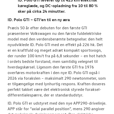
køreglæde, og DC-opladning fra 10 til 80 %
sker på cirka 24 minutter.
ID. Polo GTI – GTI’en til en ny æra
Præcis 50 år efter debuten for den første GTI
præsenterer Volkswagen nu den første fuldelektriske
model med den verdensberømte betegnelse: den helt
nyudviklede ID. Polo GTI med en effekt på 226 hk. Det
er en kraftfuld og meget adræt kompakt sportsvogn,
der runder 100 km/t fra på 6,8 sekunder – en hot hatch
i ordets bedste forstand, men samtidig velegnet til
hverdagskørsel. Ligesom den første GTI fra 1976
overføres motorkraften i den nye ID. Polo GTI også i
2026 via forakslen – maksimalt 290 newtonmeter, som
er tilgængelige med lynhurtig respons. Kraften doseres
perfekt takket være det elektronisk styrede foraksel-
differentialespærre, der er standardudstyr.
ID. Polo GTI er udstyret med den nye APP290-drivelinje.
APP står for “axial parallel position”, mens 290 angiver