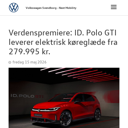
Volkswagen
Toggle
Volkswagen Svendborg - Next Mobility
naviga
FORSIDE
Verdenspremiere: ID. Polo GTI
NYE PERSONBI
leverer elektrisk køreglæde fra
279.995 kr.
NYE VAREBILER
fredag 15 maj 2026
BRUGTE BILER
VÆRKSTED
SKADESCENTER
NYHEDER