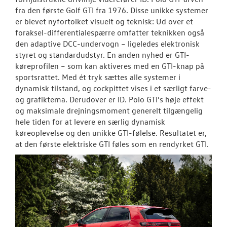
fra den første Golf GTI fra 1976. Disse unikke systemer
er blevet nyfortolket visuelt og teknisk: Ud over et
foraksel-differentialespærre omfatter teknikken også
den adaptive DCC-undervogn – ligeledes elektronisk
styret og standardudstyr. En anden nyhed er GTI-
køreprofilen – som kan aktiveres med en GTI-knap på
sportsrattet. Med ét tryk sættes alle systemer i
dynamisk tilstand, og cockpittet vises i et særligt farve-
og grafiktema. Derudover er ID. Polo GTI’s høje effekt
og maksimale drejningsmoment generelt tilgængelig
hele tiden for at levere en særlig dynamisk
køreoplevelse og den unikke GTI-følelse. Resultatet er,
at den første elektriske GTI føles som en rendyrket GTI.