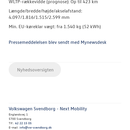
WLTP-rækkevidde (prognose): Op til 423 km
Længde/bredde/højde/akselafstand:
4.097/1.816/1.515/2.599 mm
Min. EU-køreklar vægt: fra 1.540 kg (52 kWh)
Pressemeddelelsen blev sendt med Mynewsdesk
Nyhedsoversigten
Volkswagen Svendborg - Next Mobility
Englandsvej 1
5700 Svendborg
Tlf.:
62 22 15 05
E-mail:
info@vw-svendborg.dk