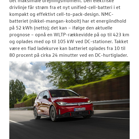
det maksimale drejningsmoment. Den elektriske
drivlinje får strøm fra et nyt unified-cell-batteri i et
kompakt og effektivt cell-to-pack-design. NMC-
batteriet (nikkel-mangan-kobolt) har et energiindhold
på 52 kWh (netto); det kan – ifølge den aktuelle
prognose – opnå en WLTP-rækkevidde på op til 423 km
og oplades med op til 105 kW ved DC-stationer. Takket
være en flad ladekurve kan batteriet oplades fra 10 til
80 procent på cirka 24 minutter ved en DC-hurtiglader.