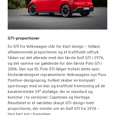
GTI-proportioner
En GTI fra Volkswagen står for klart design – tidløst,
afbalancerede proportioner og et kraftfuldt udtryk.
Sådan var det allerede med den første Golf GTI i 1976,
og det samme var gældende for den første Polo GTI i
2006. Den nye ID. Polo GTI følger trofast dette spor.
Eksteriørdesignet repræsenterer Volkswagens nye Pure
Positive-designsprog, hvilket skaber en kompakt
sportsvogn med en klar og kraftfuld fremtoning på de
karakteristiske 19" alufælge, der er standard og
kommer i to versioner: Capetown og Heritage.
Resultatet er et særdeles skarpt GTI-design med
proportioner, der minder om en Golf GTI fra 1976 –
blot ført ind i fremtiden.