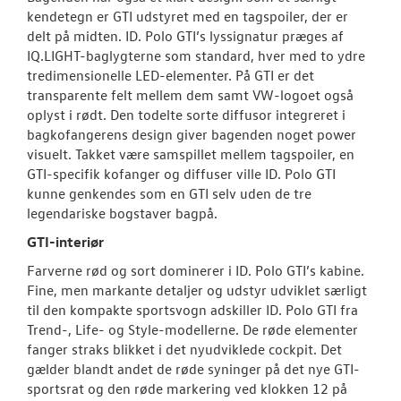
kendetegn er GTI udstyret med en tagspoiler, der er
delt på midten. ID. Polo GTI’s lyssignatur præges af
IQ.LIGHT-baglygterne som standard, hver med to ydre
tredimensionelle LED-elementer. På GTI er det
transparente felt mellem dem samt VW-logoet også
oplyst i rødt. Den todelte sorte diffusor integreret i
bagkofangerens design giver bagenden noget power
visuelt. Takket være samspillet mellem tagspoiler, en
GTI-specifik kofanger og diffuser ville ID. Polo GTI
kunne genkendes som en GTI selv uden de tre
legendariske bogstaver bagpå.
GTI-interiør
Farverne rød og sort dominerer i ID. Polo GTI’s kabine.
Fine, men markante detaljer og udstyr udviklet særligt
til den kompakte sportsvogn adskiller ID. Polo GTI fra
Trend-, Life- og Style-modellerne. De røde elementer
fanger straks blikket i det nyudviklede cockpit. Det
gælder blandt andet de røde syninger på det nye GTI-
sportsrat og den røde markering ved klokken 12 på