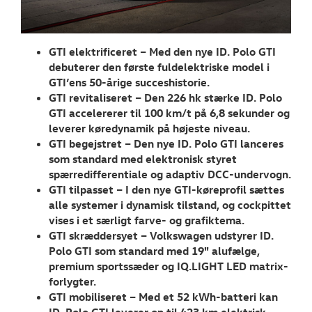
Tilmeld dig V
Danmarks nyh
Aktuelt
GTI elektrificeret – Med den nye ID. Polo GTI
debuterer den første fuldelektriske model i
TILBEHØR
GTI’ens 50-årige succeshistorie.
GTI revitaliseret – Den 226 hk stærke ID. Polo
GTI accelererer til 100 km/t på 6,8 sekunder og
OM OS
leverer køredynamik på højeste niveau.
GTI begejstret – Den nye ID. Polo GTI lanceres
RESERVEDELE
som standard med elektronisk styret
spærredifferentiale og adaptiv DCC-undervogn.
GTI tilpasset – I den nye GTI-køreprofil sættes
JOB OG KARRI
alle systemer i dynamisk tilstand, og cockpittet
vises i et særligt farve- og grafiktema.
GTI skræddersyet – Volkswagen udstyrer ID.
Polo GTI som standard med 19" alufælge,
premium sportssæder og IQ.LIGHT LED matrix-
forlygter.
GTI mobiliseret – Med et 52 kWh-batteri kan
ID. Polo GTI leverer op til 423 km elektrisk